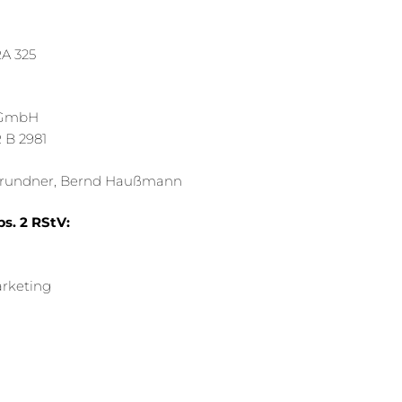
RA 325
s-GmbH
 B 2981
d Grundner, Bernd Haußmann
bs. 2 RStV:
rketing